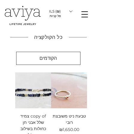
ILS (₪)
סל קניות
כל הקולקציה
הקודמים
טבעת ניט משובצת
copy of צמיד
רובי
שלל אבני חן
כחולות בשילוב
מחיר
₪1,650.00