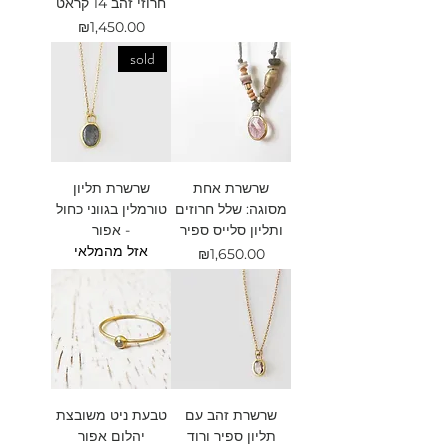
חרוזי זהב 14 קראט
מחיר
₪1,450.00
sold
שרשרת אחת
שרשרת תליון
מסוגה: שלל חרוזים
טורמלין בגווני כחול
ותליון סלייס ספיר
- אפור
אזל מהמלאי
מחיר
₪1,650.00
שרשרת זהב עם
טבעת ניט משובצת
תליון ספיר ורוד
יהלום אפור