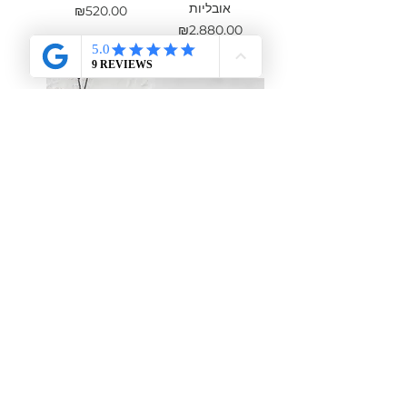
אובליות
מחיר
₪520.00
מחיר
₪2,880.00
sold
עגיל זהב 14 קראט
תליון רובי מאורכת
צמוד משובץ יהלום
עטופה זהב
שחור
אזל מהמלאי
מחיר
₪790.00