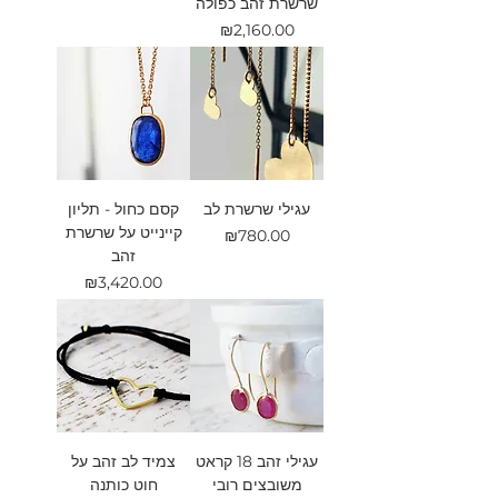
שרשרת זהב כפולה
מחיר
₪2,160.00
עגילי שרשרת לב
קסם כחול - תליון
קיינייט על שרשרת
מחיר
₪780.00
זהב
מחיר
₪3,420.00
עגילי זהב 18 קראט
צמיד לב זהב על
משובצים רובי
חוט כותנה