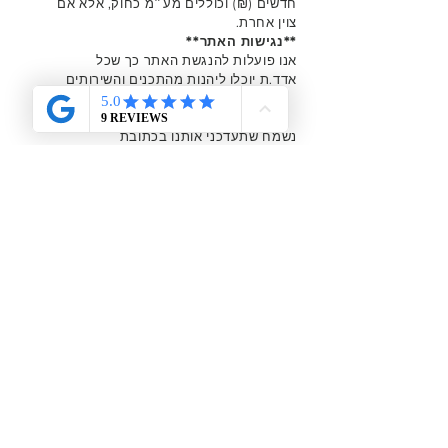
חדשים (₪) וכוללים מע״מ כחוק, אלא אם
צוין אחרת.
**נגישות האתר**
אנו פועלות להנגשת האתר כך שכל
אדד.ת יוכלו ליהנות מהתכנים והשירותים
בו.
אם נתקלת בקושי כלשהו בגלישה באתר,
נשמח שתעדכני אותנו בכתובת
contact@aviya.com כדי שנוכל לטפל
בכך בהקדם.
פרטי העסק:
אביה הופמן
עוסקת מורשה מס׳
034528737
כתובת הסטודיו: קיבוץ משמרות
טלפון:
0522984855
דוא״ל:
contact@aviya.com
מוזמנת להירשם למועדון הלקוחות שלי,
לקבל הטבות מיוחדות
רק לחברות ולהתעדכן
בכל מה שחדש בסטודיו