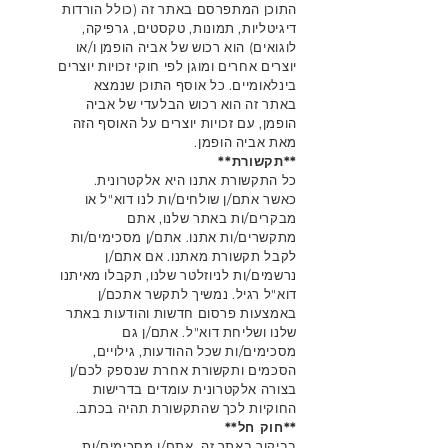
התוכן המתפרסם באתר זה (כולל הורדות
דיגיטליות, תמונות, טקסטים, גרפיקה,
לוגואים) הוא רכוש של אביה הופמן ו/או
יוצרים אחרים ומוגן לפי חוקי זכויות יוצרים
בינלאומיים. כל אוסף התוכן שנמצא
באתר זה הוא רכוש הבלעדי של אביה
הופמן, עם זכויות יוצרים על האוסף הזה
מאת אביה הופמן.
**תקשורת**
כל התקשורת אתנו היא אלקטרונית.
כאשר אתם/ן שולחים/ות לנו דוא"ל או
מבקרים/ות באתר שלנו, אתם
מתקשרים/ות אתנו. אתם/ן מסכימים/ות
לקבל תקשורת מאתנו. אם אתם/ן
נרשמים/ות לניוזלטר שלנו, תקבלו מאיתנו
דוא"ל רגיל. נמשיך לתקשר אתכם/ן
באמצעות פרסום חדשות והודעות באתר
שלנו ושליחת דוא"ל. אתם/ן גם
מסכימים/ות שכל ההודעות, גילויים,
הסכמים ותקשורת אחרת שנספק לכם/ן
בצורה אלקטרונית עומדים בדרישות
החוקיות לכך שהתקשורת תהיה בכתב.
**חוק חל**
בביקור באתר זה, אתם/ן מסכימים/ות