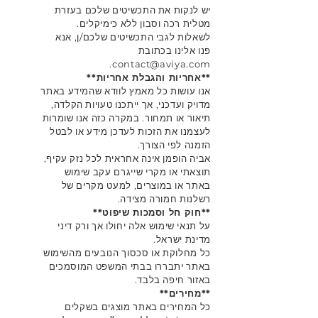
יש לנקות את התכשיטים שלכם בעזרת
מטלית רכה וסבון ללא כימיקלים.
לשאלות לגבי התכשיטים שלכם/ן, אנא
פנו אלינו בכתובת
.
contact@aviya.com
**אחריות והגבלת אחריות**
אנו עושות כל מאמץ לוודא שהמידע באתר
מדויק ועדכני, אך ייתכנו טעויות הקלדה,
תיאור או תמחור. במקרה כזה אנו שומרות
לעצמנו את הזכות לעדכן מידע או לבטל
הזמנה לפי הצורך.
אביה הופמן אינה אחראית לכל נזק עקיף,
תוצאתי או מקרי שייגרם עקב שימוש
באתר או במוצרים, למעט מקרים של
רשלנות חמורה מצידה.
**חוק חל וסמכות שיפוט**
על תנאי שימוש אלה יחולו אך ורק דיני
מדינת ישראל.
כל מחלוקת או סכסוך הנובעים מהשימוש
באתר יתבררו בבתי המשפט המוסמכים
באזור חיפה בלבד.
**מחירים**
כל המחירים באתר מוצגים בשקלים