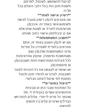
לביטול להשתמש, לשכפל, לפרסם
ולשנות תוכן כזה בכל רחבי העולם בכל
מדיה.
**רשיון וגישה לאתר**
אנו מעניקים לכם/ן רישיון מוגבל לגישה
ולשימוש אישי באתר זה. אינכם/ן
מורשים/ות להוריד או לשנות אותו אלא
אם כן קיבלתם/ן אישור כתוב מאתנו.
**חשבון המשתמש/ת**
אם יש לכם/ן חשבון באתר זה, אתם
אחראים בלעדית לשמירה על סודיות
פרטי המשתמש/ת שלכם/ן (שם
משתמש/ת וסיסמה). אתם/ן אחראים/ות
לכל פעילות המתרחשת תחת חשבונכם/ן
או סיסמתכם/ן.
אנו שומרים לעצמנו את כל הזכויות לסגור
חשבונות, לערוך או להסיר תוכן ולבטל
הזמנות לפי שיקול דעתנו הבלעדי.
**טיפול במוצרים**
כל המתכות ואבני החן הן טבעיות
והתכשיטים עשויים בעבודת יד, מה
שהופך כל פריט לייחודי. עלולים להתרחש
הבדלים ושינויים קלים בין תכשיט
לתכשיט.