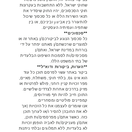
שחוקי ישראל, ללא התחשבות בעקרונות
חוקי הסכסוכים, יהיו החוק שיסדיר את
תנאי השירות הללו או כל סכסוך שיכול
להתעורר בין אביya וביניכם, או בין
שותפיה ועמיתיה העסקיים.
**סכסוכים**
כל סכסוך הנוגע לביקורכם/ן באתר זה או
למוצרים שרכשתם/ן מאתנו יפתר על ידי
בוררות במדינת ישראל, ואתם/ן
מסכימים/ות לסמכות השיפוט הבלעדית
של בתי המשפט הללו.
**הערות, ביקורות ודוא"ל**
ביקור באתר עשוי לפרסם תוכן כל עוד
הוא אינו גס, בלתי חוקי, משתלח, מאיים,
מפר זכויות קניין רוחני, פולש לפרטיות או
מזיק בדרכים אחרות לצדדים שלישיים.
התוכן חייב להיות חף מווירוסים,
קמפיינים פוליטיים ומסחריים.
אנו שומרים לעצמנו את כל הזכויות (אך
לא את החובה) להסיר ו/או לערוך תוכן
כזה. כאשר אתם/ן מפרסמים/ות תוכן,
אתם/ן מעניקים/ות לאביה הופמן זכויות
לא בלעדיות, ללא תמלוגים ובלתי ניתנות