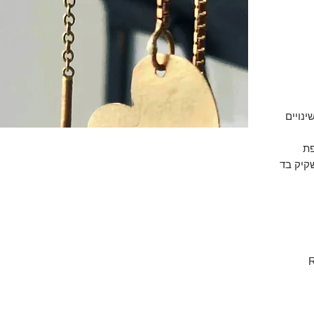
ינויים
פת
קיק בד
R