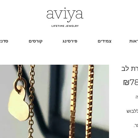
אות
צמידים
פירסינג
קורסים
סדנא
ת לב
מחיר
₪78
ה
ללבוש
ר.