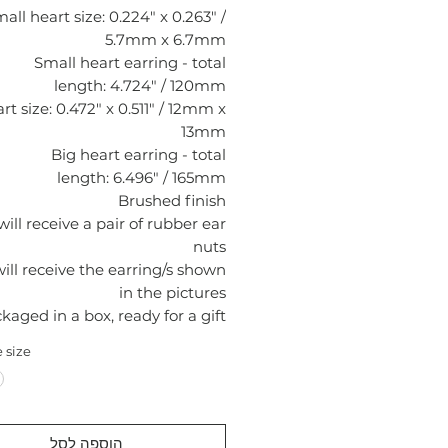
all heart size: 0.224" x 0.263" /
5.7mm x 6.7mm
Small heart earring - total
length: 4.724" / 120mm
rt size: 0.472" x 0.511" / 12mm x
13mm
Big heart earring - total
length: 6.496" / 165mm
Brushed finish
will receive a pair of rubber ear
nuts
ill receive the earring/s shown
in the pictures
kaged in a box, ready for a gift
 size
הוספה לסל