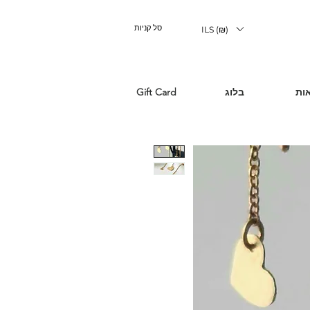
סל קניות
ILS (₪)
ות
בלוג
Gift Card