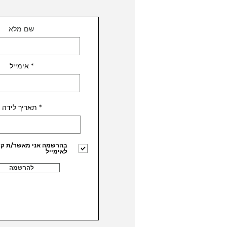
שם מלא
אימייל
r
*
תאריך לידה
e
q
u
i
r
בהרשמה אני מאשר/ת קבל
e
לאימייל
d
להרשמה