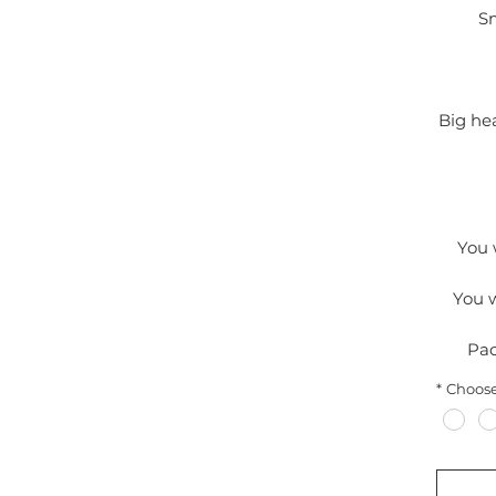
Sm
Big hea
You 
You w
Pac
*
Choose