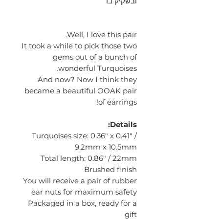
ובשקיק בד
Well, I love this pair.
It took a while to pick those two
gems out of a bunch of
wonderful Turquoises.
And now? Now I think they
became a beautiful OOAK pair
of earrings!
Details:
Turquoises size: 0.36" x 0.41" /
9.2mm x 10.5mm
Total length: 0.86" / 22mm
Brushed finish
You will receive a pair of rubber
ear nuts for maximum safety
Packaged in a box, ready for a
gift