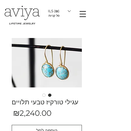
ILS (₪)
סל קניות
עגילי טורקיז טבעי תלויים
מחיר
₪2,240.00
הוספה לסל