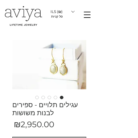
ILS (₪)
סל קניות
עגילים תלויים - ספירים
לבנות משושות
מחיר
₪2,950.00