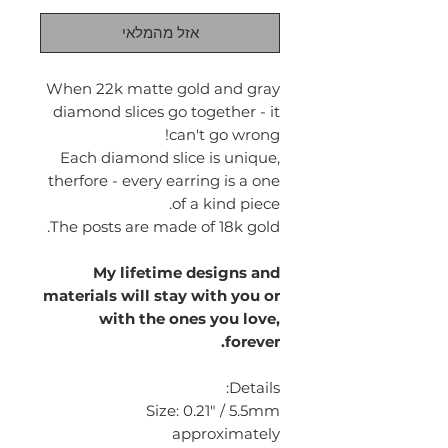
אזל מהמלאי
When 22k matte gold and gray
diamond slices go together - it
can't go wrong!
Each diamond slice is unique,
therfore - every earring is a one
of a kind piece.
The posts are made of 18k gold.
My lifetime designs and
materials will stay with you or
with the ones you love,
forever.
Details:
Size: 0.21" / 5.5mm
approximately