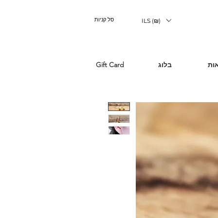
סל קניות
ILS (₪)
ות
בלוג
Gift Card