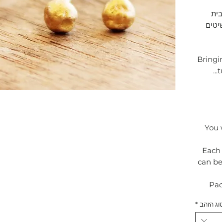
בית
יטים
Bringi
t
You 
* Eac
can be
Pac
וג הזהב
*