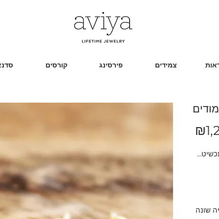
אות
צמידים
פירסינג
קורסים
סדנא
מודים
מחיר
₪1,
שיט...
יה שונה