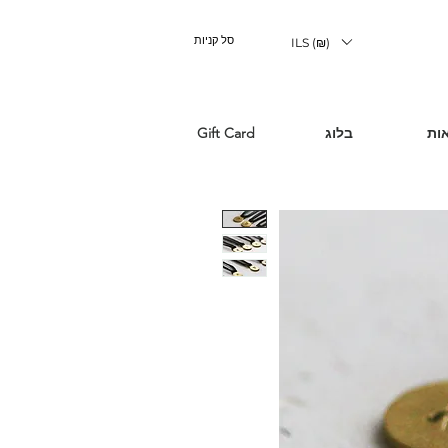
סל קניות
ILS (₪)
ות
בלוג
Gift Card