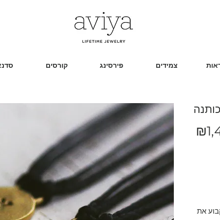
אות
צמידים
פירסינג
קורסים
סדנא
כותנה
מחיר
₪1,
בוע את