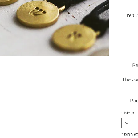
יטים
Pe
* The c
Pac
*
Metal
 החוט
*