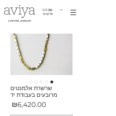
ILS (₪)
סל קניות
שרשרת אלמנטים
מרובעים בעבודת יד
מחיר
₪6,420.00