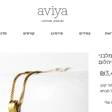
אות
צמידים
פירסינג
קורסים
סדנא
מלבני
יהלום
מחיר
₪3,
ל סבתא
 שלי