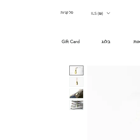
סל קניות
ILS (₪)
ות
בלוג
Gift Card