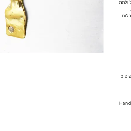
 ולתת
הלום
יטים
Handc