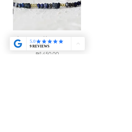
copy of צמיד שלל אבני חן כחולות
צמיד ש
בשילוב חרוזי זהב 14 קראט
מחיר
₪1,450.00
מוזמנת להירשם למועדון הלקוחות שלי,
לקבל הטבות מיוחדות
רק לחברות ולהתעדכן
בכל מה שחדש בסטודיו
שם מלא
אימייל