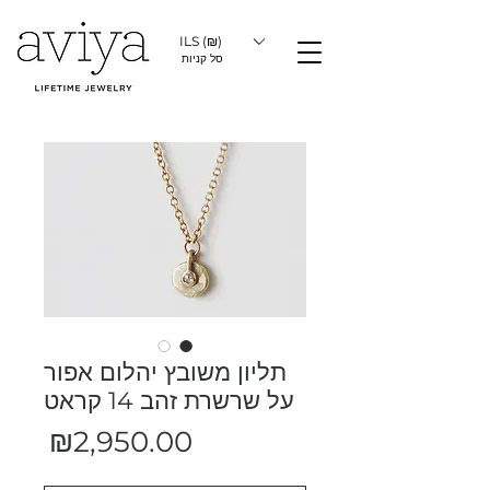
ILS (₪)
סל קניות
תליון משובץ יהלום אפור
על שרשרת זהב 14 קראט
מחיר
₪2,950.00