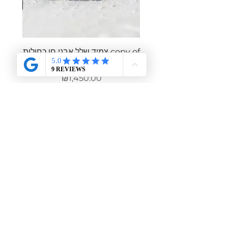
copy of צמיד שלל אבני חן כחולות
צמיד ש
בשילוב חרוזי זהב 14 קראט
מחיר
₪1,450.00
מוזמנת להירשם למועדון הלקוחות שלי,
לקבל הטבות מיוחדות
רק לחברות ולהתעדכן
בכל מה שחדש בסטודיו
שם מלא
אימייל