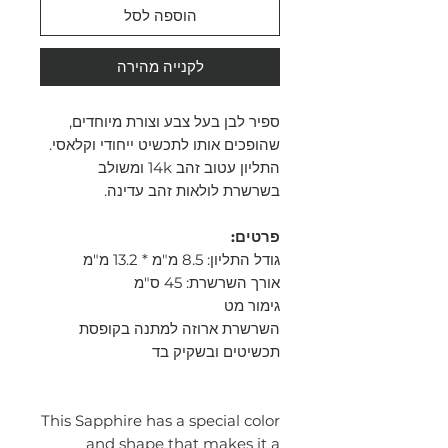
הוספה לסל
לקנייה מהירה
ספיר לבן בעל צבע וצורת מיוחדים,
שהופכים אותו לתכשיט ייחודי וקלאסי.
התליון עטוב זהב 14k ומשולב
בשרשרת לולאות זהב עדינה.
פרטים:
גודל התליון: 8.5 מ"מ * 13.2 מ"מ
אורך השרשרת: 45 ס"מ
גימור מט
השרשרת ארוזה למתנה בקופסת
תכשיטים ובשקיק בד
This Sapphire has a special color
and shape that makes it a