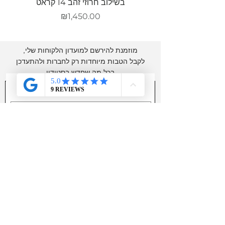
בשילוב חרוזי זהב 14 קראט
מחיר
₪1,450.00
מוזמנת להירשם למועדון הלקוחות שלי,
לקבל הטבות מיוחדות
רק לחברות ולהתעדכן
בכל מה שחדש בסטודיו
שם מלא
אימייל
r
*
תאריך לידה
e
q
u
i
בהרשמה אני מאשר/ת קבלת דיוור לאימייל
r
e
d
להרשמה